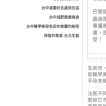
台中減重好去處就在這
巴黎
台中減肥健康瘦身
廠高
專屬
台中醫學美容告訴你美麗的秘密
膚，
掉髮的救星-台北生髮
受！
骨科-退
及其他
部醫學
手段來
PRP關
法既不
麼說它