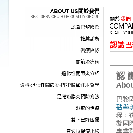
ABOUT US
關於我們
BEST SERVICE & HIGH QUALITY GROUP
認識巴黎國際
推薦診所
認識巴
醫療團隊
關節治療術
退化性關節炎介紹
認 
Abou
骨科-退化性關節炎-PRP關節注射醫學
足底筋膜炎預防方法
巴黎
醫學
濕疹的治療
程，
雙下巴好困擾
黎國
專業
音波拉提瘦小臉